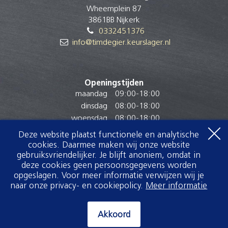
Wheemplein 87
3861BB Nijkerk
0332451376
info@timdegier.keurslager.nl
Openingstijden
maandag
09:00
-
18:00
dinsdag
08:00
-
18:00
woensdag
08:00
-
18:00
donderdag
08:00
-
18:00
Deze website plaatst functionele en analytische
vrijdag
08:00
-
18:30
cookies. Daarmee maken wij onze website
zaterdag
07:30
-
16:30
gebruiksvriendelijker. Je blijft anoniem, omdat in
deze cookies geen persoonsgegevens worden
zondag
Gesloten
opgeslagen. Voor meer informatie verwijzen wij je
naar onze privacy- en cookiepolicy.
Meer informatie
Akkoord