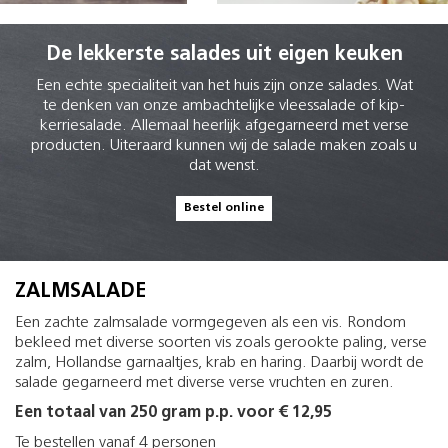
De lekkerste salades uit eigen keuken
Een echte specialiteit van het huis zijn onze salades. Wat
te denken van onze ambachtelijke vleessalade of kip-
kerriesalade. Allemaal heerlijk afgegarneerd met verse
producten. Uiteraard kunnen wij de salade maken zoals u
dat wenst.
Bestel online
ZALMSALADE
Een zachte zalmsalade vormgegeven als een vis. Rondom
bekleed met diverse soorten vis zoals gerookte paling, verse
zalm, Hollandse garnaaltjes, krab en haring. Daarbij wordt de
salade gegarneerd met diverse verse vruchten en zuren.
Een totaal van 250 gram p.p. voor € 12,95
Te bestellen vanaf 4 personen