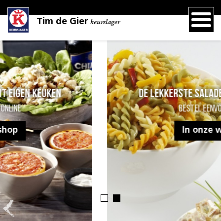
Tim de Gier
keurslager
De lekkerste salades uit eigen keuken
Bestel eenvoudig online
In onze webshop