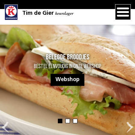
Tim de Gier
keurslager
Belegde broodjes
Bestel eenvoudig online
Webshop