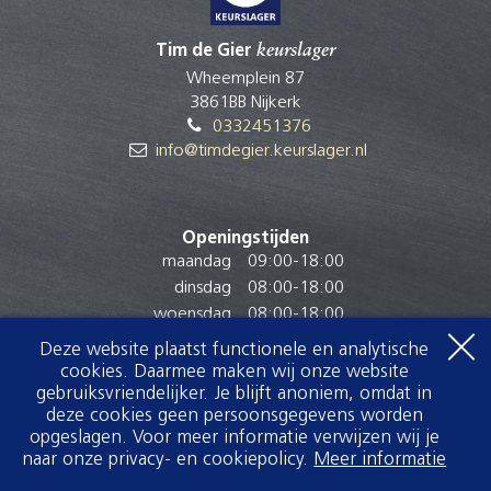
Tim de Gier
keurslager
Wheemplein 87
3861BB Nijkerk
0332451376
info@timdegier.keurslager.nl
Openingstijden
maandag
09:00
-
18:00
dinsdag
08:00
-
18:00
woensdag
08:00
-
18:00
donderdag
08:00
-
18:00
Deze website plaatst functionele en analytische
vrijdag
08:00
-
18:30
cookies. Daarmee maken wij onze website
zaterdag
07:30
-
16:30
gebruiksvriendelijker. Je blijft anoniem, omdat in
deze cookies geen persoonsgegevens worden
zondag
Gesloten
opgeslagen. Voor meer informatie verwijzen wij je
naar onze privacy- en cookiepolicy.
Meer informatie