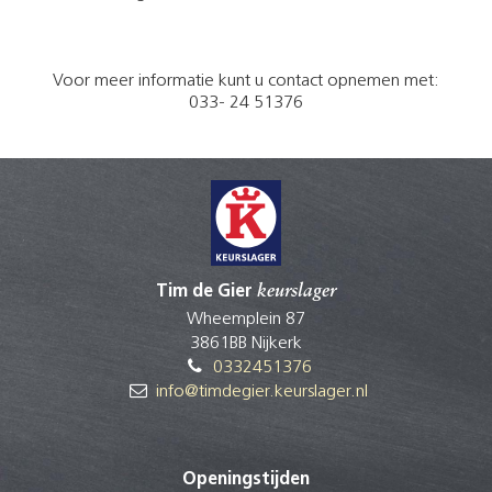
Voor meer informatie kunt u contact opnemen met:
033- 24 51376
Tim de Gier
keurslager
Wheemplein 87
3861BB Nijkerk
0332451376
info@timdegier.keurslager.nl
Openingstijden