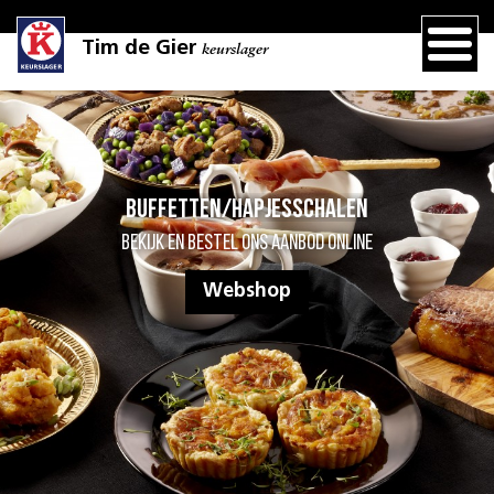
Tim de Gier
keurslager
Buffetten/hapjesschalen
Bekijk en bestel ons aanbod online
Webshop