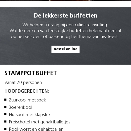
De lekkerste buffetten
Wij helpen u graag bij een culinaire invulling.
Wat te denken van feestelijke buffetten helemaal gericht
op het seizoen, of passend bij het thema van uw feest.
Bestel online
STAMPPOTBUFFET
Vanaf 20 personen
HOOFDGERECHTEN:
Zuurkool met spek
Boerenkool
Hutspot met klapstuk
Preischotel met gehaktballetjes
Rookworst en gehaktballen