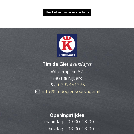
Bestel in onze webshop
Tim de Gier
keurslager
Wheemplein 87
3861BB Nijkerk
0332451376
info@timdegier.keurslager.nl
Openingstijden
maandag
09:00
-
18:00
dinsdag
08:00
-
18:00