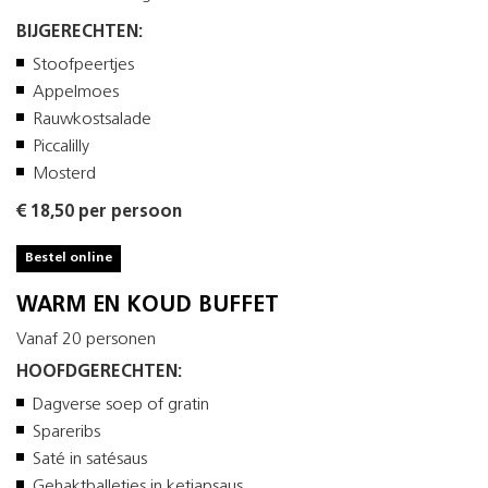
BIJGERECHTEN:
Stoofpeertjes
Appelmoes
Rauwkostsalade
Piccalilly
Mosterd
€ 18,50 per persoon
Bestel online
WARM EN KOUD BUFFET
Vanaf 20 personen
HOOFDGERECHTEN:
Dagverse soep of gratin
Spareribs
Saté in satésaus
Gehaktballetjes in ketjapsaus