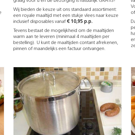
graag voor u en de bezorging is natuurlijk GRATIS!
va
Vo
Wij bieden de keuze uit ons standaard assortiment:
e
of
een royale maaltijd met een stukje vlees naar keuze
inclusief disposables vanaf
€ 10,95 p.p.
Da
p
Tevens bestaat de mogelijkheid om de maaltijden
h
warm aan te leveren (minimaal 4 maaltijden per
e
bestelling). U kunt de maaltijden contant afrekenen,
ze
pinnen of maandelijks een factuur ontvangen.