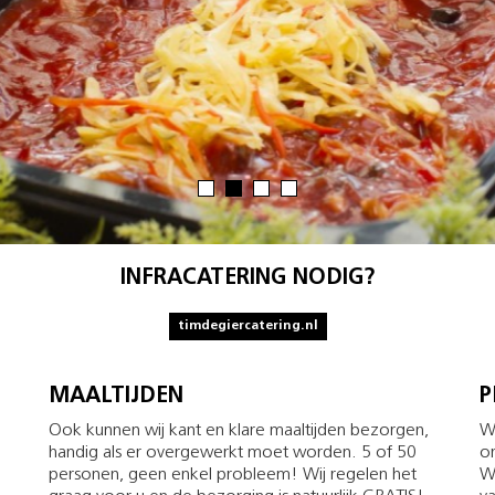
INFRACATERING NODIG?
timdegiercatering.nl
MAALTIJDEN
P
Ook kunnen wij kant en klare maaltijden bezorgen,
Wi
handig als er overgewerkt moet worden. 5 of 50
o
personen, geen enkel probleem! Wij regelen het
Wi