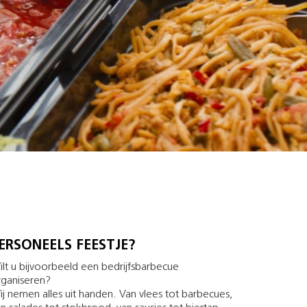
ERSONEELS­ FEESTJE?
lt u bijvoorbeeld een bedrijfsbarbecue
rganiseren?
j nemen alles uit handen. Van vlees tot barbecues,