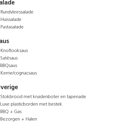
alade
Rundvleessalade
Huissalade
Pastasalade
aus
Knoflooksaus
Satésaus
BBQsaus
Kerrie/cognacsaus
verige
Stokbrood met kruidenboter en tapenade
Luxe plasticborden met bestek
BBQ + Gas
Bezorgen + Halen