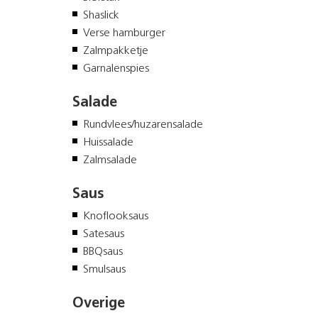
Shaslick
Verse hamburger
Zalmpakketje
Garnalenspies
Salade
Rundvlees/huzarensalade
Huissalade
Zalmsalade
Saus
Knoflooksaus
Satesaus
BBQsaus
Smulsaus
Overige