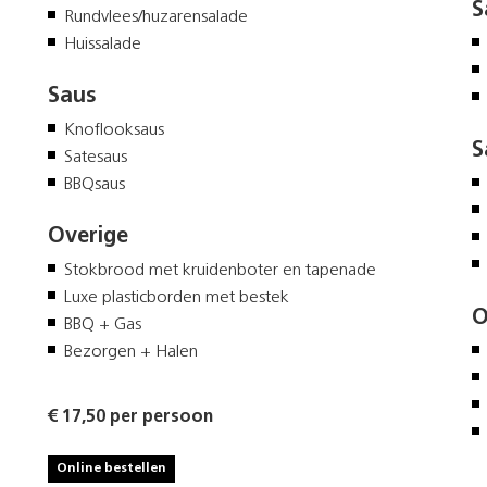
S
Rundvlees/huzarensalade
Huissalade
Saus
Knoflooksaus
S
Satesaus
BBQsaus
Overige
Stokbrood met kruidenboter en tapenade
Luxe plasticborden met bestek
O
BBQ + Gas
Bezorgen + Halen
€ 17,50 per persoon
Online bestellen