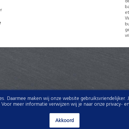
d
ba
r
et
W
e
bu
g
vr
ies. Daarmee maken wij onze website gebruiksvriendelijker. 
oor meer informatie verwijzen wij je naar onze privacy- en
Akkoord