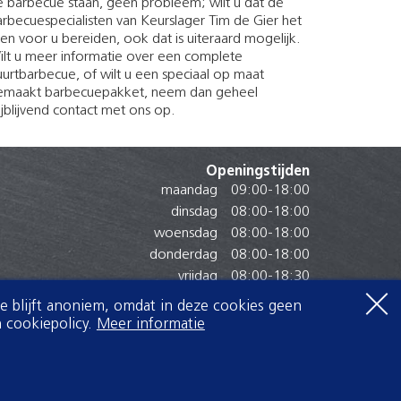
e barbecue staan, geen probleem; wilt u dat de
rbecuespecialisten van Keurslager Tim de Gier het
en voor u bereiden, ook dat is uiteraard mogelijk.
ilt u meer informatie over een complete
urtbarbecue, of wilt u een speciaal op maat
emaakt barbecuepakket, neem dan geheel
ijblijvend contact met ons op.
Openingstijden
maandag
09:00
-
18:00
dinsdag
08:00
-
18:00
woensdag
08:00
-
18:00
donderdag
08:00
-
18:00
vrijdag
08:00
-
18:30
zaterdag
07:30
-
16:30
Je blijft anoniem, omdat in deze cookies geen
zondag
Gesloten
 cookiepolicy.
Meer informatie