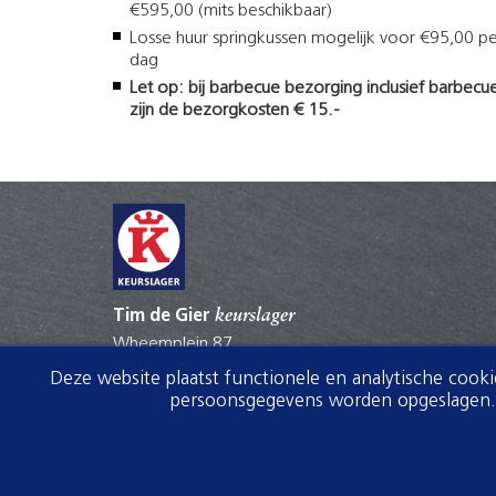
€595,00 (mits beschikbaar)
Losse huur springkussen mogelijk voor €95,00 pe
dag
Let op: bij barbecue bezorging inclusief barbecu
zijn de bezorgkosten € 15.-
Tim de Gier
keurslager
Wheemplein 87
3861BB Nijkerk
Deze website plaatst functionele en analytische cook
0332451376
persoonsgegevens worden opgeslagen. V
info@timdegier.keurslager.nl