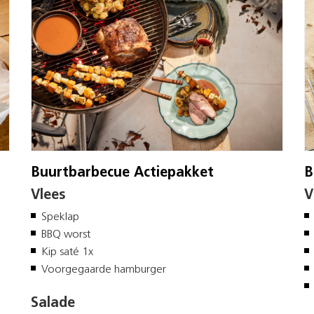
Buurtbarbecue Actiepakket
B
Vlees
V
Speklap
BBQ worst
Kip saté 1x
Voorgegaarde hamburger
Salade