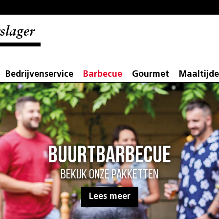
slager
Bedrijvenservice
Barbecue
Gourmet
Maaltijd
Buurtbarbecue
Bekijk onze pakketten
Lees meer