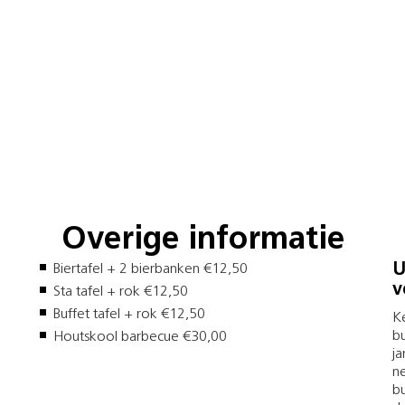
Overige informatie
U
Biertafel + 2 bierbanken €12,50
v
Sta tafel + rok €12,50
Buffet tafel + rok €12,50
Ke
bu
Houtskool barbecue €30,00
ja
ne
bu