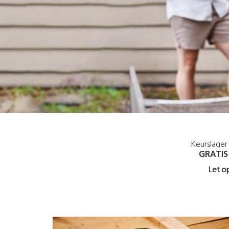
Keurslager
GRATIS
Let o