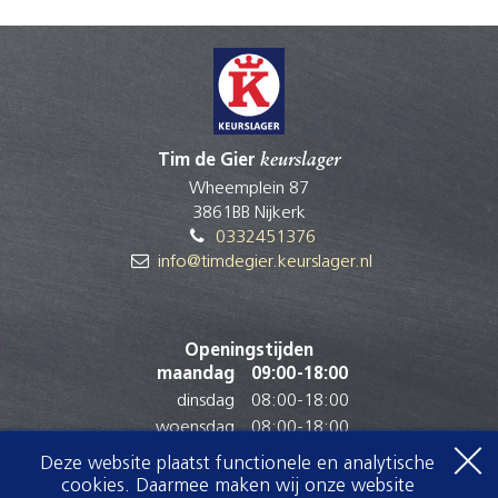
Tim de Gier
keurslager
Wheemplein 87
3861BB Nijkerk
0332451376
info@timdegier.keurslager.nl
Openingstijden
maandag
09:00
-
18:00
dinsdag
08:00
-
18:00
woensdag
08:00
-
18:00
donderdag
08:00
-
18:00
Deze website plaatst functionele en analytische
vrijdag
08:00
-
18:30
cookies. Daarmee maken wij onze website