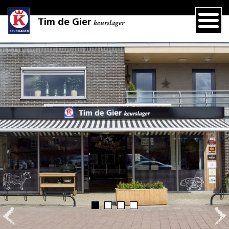
Tim de Gier
keurslager
Verse maaltijden
Uit eigen keuken
Lees meer