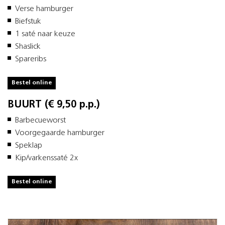
Verse hamburger
Biefstuk
1 saté naar keuze
Shaslick
Spareribs
Bestel online
BUURT (€ 9,50 p.p.)
Barbecueworst
Voorgegaarde hamburger
Speklap
Kip/varkenssaté 2x
Bestel online