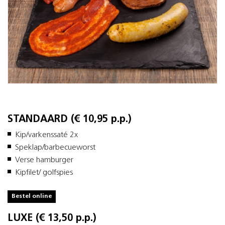
STANDAARD (€ 10,95 p.p.)
Kip/varkenssaté 2x
Speklap/barbecueworst
Verse hamburger
Kipfilet/ golfspies
Bestel online
LUXE (€ 13,50 p.p.)