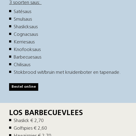
3 soorten saus:
Satésaus
Smulsaus
Shaslicksaus
Cognacsaus
Kerriesaus
Knofooksaus
Barbecuesaus
Chilisaus
Stokbrood wit/bruin met kruidenboter en tapenade.
Bestel online
LOS BARBECUEVLEES
Shaslick € 2,70
Golfspies € 2,60
Hawaïspies € 2,70